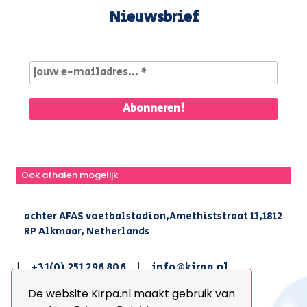
Nieuwsbrief
Ook afhalen mogelijk
achter AFAS voetbalstadion,Amethiststraat 13,1812
RP Alkmaar, Netherlands
|
+31(0) 251 296 806
|
info@kirpa.nl
De website Kirpa.nl maakt gebruik van
© 2026 Kirpa. All Rights Reserved.