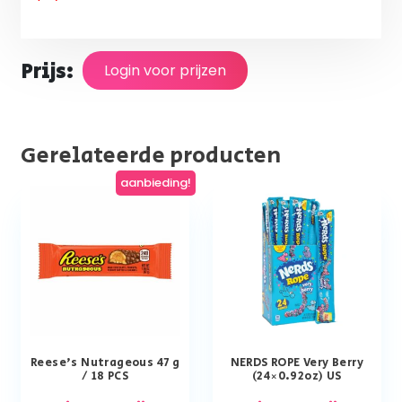
Prijs:
Login voor prijzen
Gerelateerde producten
aanbieding!
Reese’s Nutrageous 47 g
NERDS ROPE Very Berry
/ 18 PCS
(24×0.92oz) US