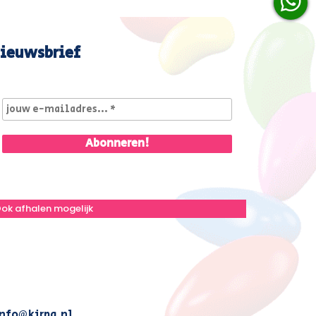
ieuwsbrief
ok afhalen mogelijk
nfo@kirpa.nl