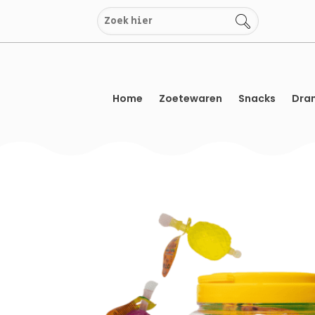
Overslaan
naar
inhoud
Home
Zoetewaren
Snacks
Dran