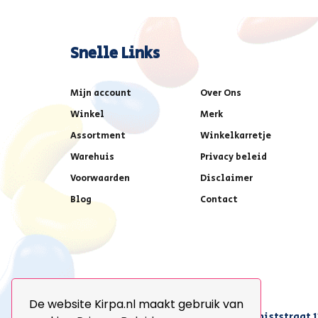
Snelle Links
Mijn account
Over Ons
Winkel
Merk
Assortment
Winkelkarretje
Warehuis
Privacy beleid
Voorwaarden
Disclaimer
Blog
Contact
De website Kirpa.nl maakt gebruik van
achter AFAS voetbalstadion,Amethiststraat 1