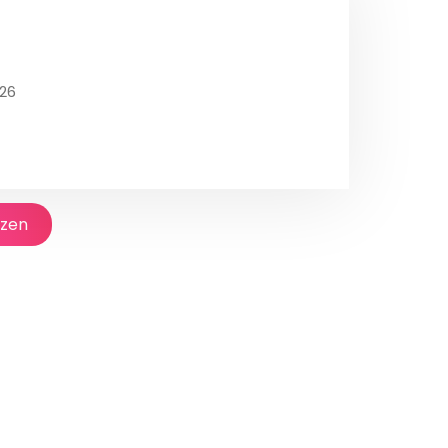
26
jzen