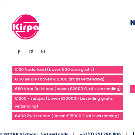
N
€ 30 Nederland (boven 500 euro gratis)
€ 50 België (boven € 2000 gratis verzending)
€80 Voor Duitsland (boven €2000 Gratis verzending)
O
€ 200,- Europa (boven €10000,- bestelling gratis
verzending)
€400 Zwitserland (Boven €15000 Gratis verzending)
+31(0) 251 296 806
i
3,1812 RP Alkmaar, Netherlands
|
|