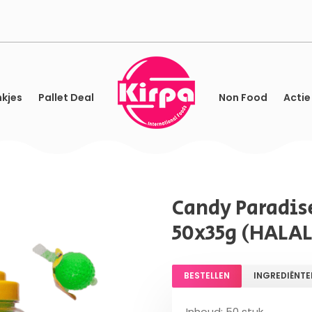
kjes
Pallet Deal
Non Food
Actie
Candy Paradise
50x35g (HALAL
BESTELLEN
INGREDIËNTE
Inhoud: 50 stuk