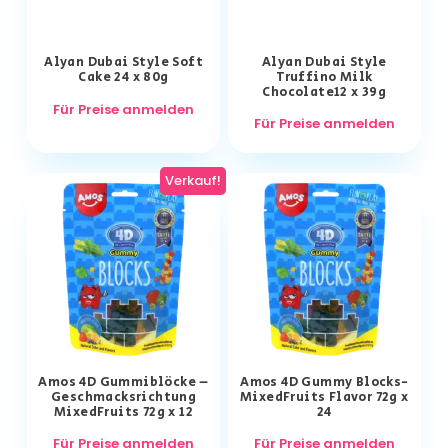
Alyan Dubai Style Soft
Alyan Dubai Style
Cake 24 x 80g
Truffino Milk
Chocolate12 x 39g
Für Preise anmelden
Für Preise anmelden
Verkauf!
Amos 4D Gummiblöcke –
Amos 4D Gummy Blocks-
Geschmacksrichtung
MixedFruits Flavor 72g x
MixedFruits 72g x 12
24
Für Preise anmelden
Für Preise anmelden