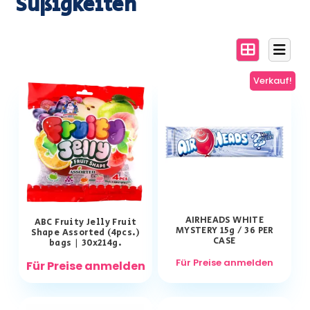
Süßigkeiten
Verkauf!
AIRHEADS WHITE
ABC Fruity Jelly Fruit
MYSTERY 15g / 36 PER
Shape Assorted (4pcs.)
CASE
bags | 30x214g.
Für Preise anmelden
Für Preise anmelden