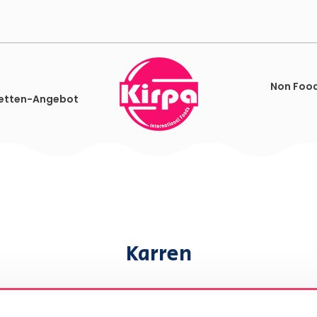
Non Foo
etten-Angebot
Karren