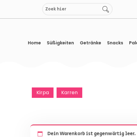
Zum
Inhalt
springen
Home
Süßigkeiten
Getränke
Snacks
Pal
Kirpa
Karren
Dein Warenkorb ist gegenwärtig leer.