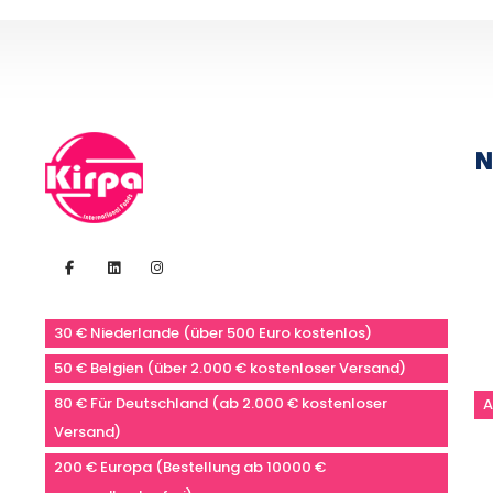
N
30 € Niederlande (über 500 Euro kostenlos)
50 € Belgien (über 2.000 € kostenloser Versand)
80 € Für Deutschland (ab 2.000 € kostenloser
A
Versand)
200 € Europa (Bestellung ab 10000 €