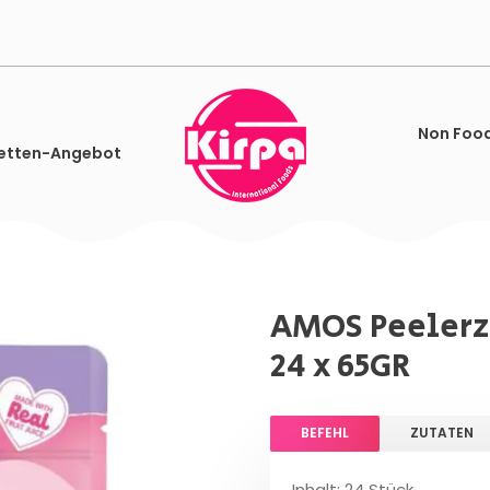
Non Foo
etten-Angebot
AMOS Peelerz
24 x 65GR
BEFEHL
ZUTATEN
Inhalt: 24 Stück