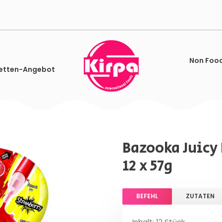
Non Foo
etten-Angebot
Bazooka Juicy
12 x 57g
BEFEHL
ZUTATEN
Inhalt: 12 Stück