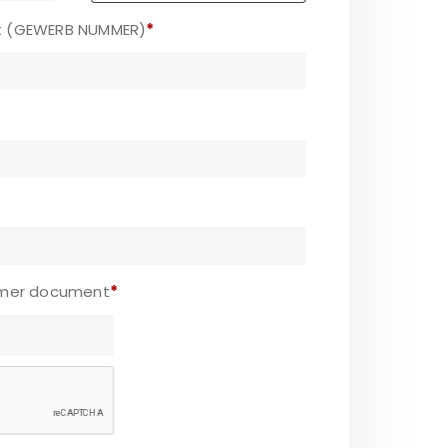
 (GEWERB NUMMER)
*
mer document
*