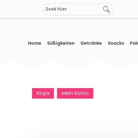
Zum
Inhalt
springen
Home
Süßigkeiten
Getränke
Snacks
Pal
Kirpa
Mein Konto