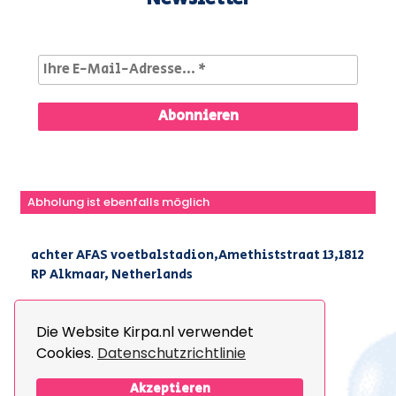
Abholung ist ebenfalls möglich
achter AFAS voetbalstadion,Amethiststraat 13,1812
RP Alkmaar, Netherlands
|
+31(0) 251 296 806
|
info@kirpa.nl
Die Website Kirpa.nl verwendet
Cookies.
Datenschutzrichtlinie
© 2026 Kirpa. All Rights Reserved.
Design By
The Webdesign
Akzeptieren