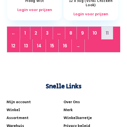
Hoog Wit
12 x 50g (Viral Chicken
Look)
Login voor prijzen
Login voor prijzen
←
1
2
3
...
8
9
10
11
12
13
14
15
16
→
Snelle Links
Mijn account
Over Ons
Winkel
Merk
Assortment
Winkelkarretje
Warehuis
Privacy beleid