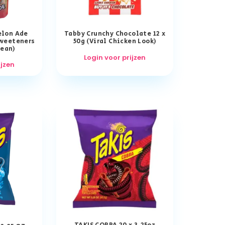
lon Ade
Tabby Crunchy Chocolate 12 x
Sweeteners
50g (Viral Chicken Look)
rean)
Login voor prijzen
ijzen