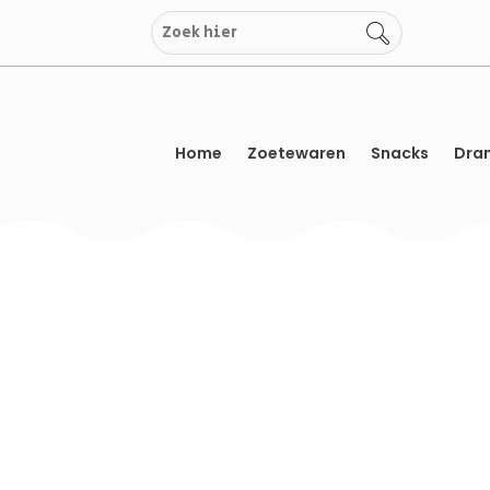
Overslaan
naar
inhoud
Home
Zoetewaren
Snacks
Dran