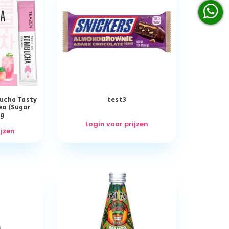
ucha Tasty
test3
ea (Sugar
5g
Login voor prijzen
ijzen