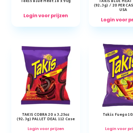
Takis Blue Heat 18 x 90g
TAKIS BLUE HEAT 
(92.3g) / 20 PER CA
USA
Login voor prijzen
Login voor p
TAKIS COBRA 20 x 3.25oz
Takis Fuego 1
(92.3g) PALLET DEAL 112 Case
Login voor prijzen
Login voor pr