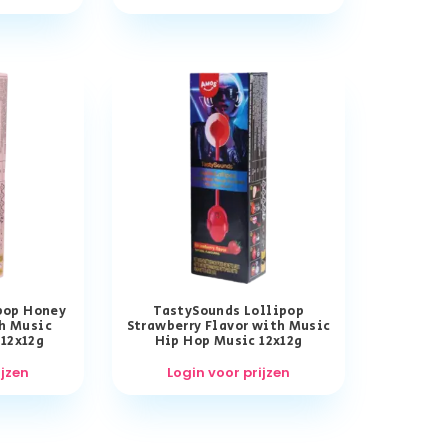
pop Honey
TastySounds Lollipop
th Music
Strawberry Flavor with Music
 12x12g
Hip Hop Music 12x12g
ijzen
Login voor prijzen