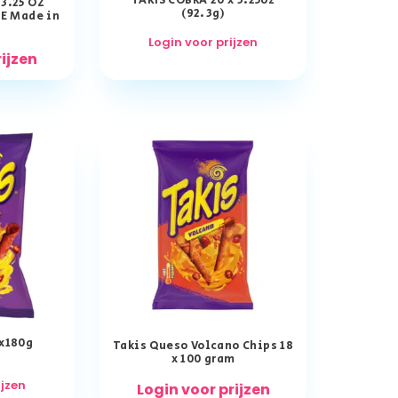
TAKIS COBRA 20 x 3.25oz
3.25 OZ
(92.3g)
SE Made in
Login voor prijzen
rijzen
0x180g
Takis Queso Volcano Chips 18
x 100 gram
ijzen
Login voor prijzen