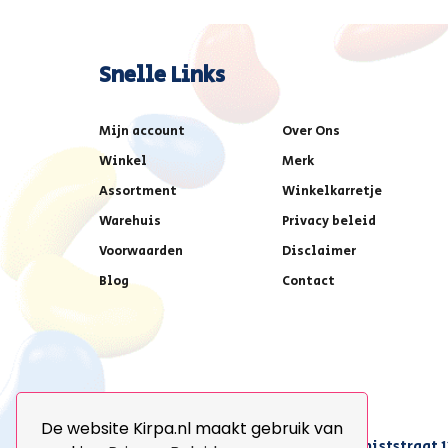
Snelle Links
Mijn account
Over Ons
Winkel
Merk
Assortment
Winkelkarretje
Warehuis
Privacy beleid
Voorwaarden
Disclaimer
Blog
Contact
De website Kirpa.nl maakt gebruik van
achter AFAS voetbalstadion,Amethiststraat 1