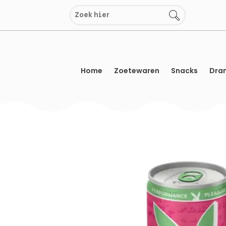
Overslaan
naar
inhoud
Home
Zoetewaren
Snacks
Dran