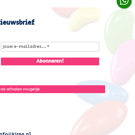
ieuwsbrief
ok afhalen mogelijk
nfo@kirpa.nl