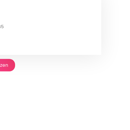
45
jzen