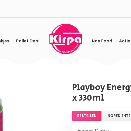
kjes
Pallet Deal
Non Food
Actie
Playboy Energ
x 330ml
BESTELLEN
INGREDIËNTE
Inhoud: 12 stuk