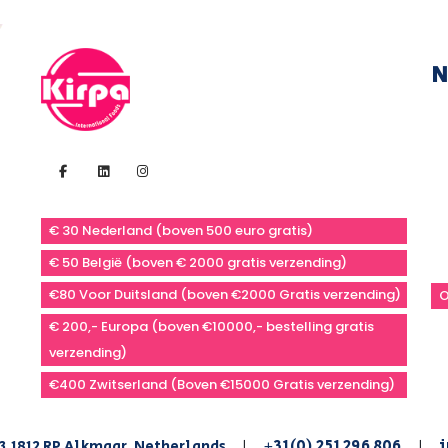
N
€ 30 Nederland (boven 500 euro gratis)
€ 50 België (boven € 2000 gratis verzending)
€80 Voor Duitsland (boven €2000 Gratis verzending)
O
€ 200,- Europa (boven €10000,- bestelling gratis
verzending)
€400 Zwitserland (Boven €15000 Gratis verzending)
+31(0) 251 296 806
i
3,1812 RP Alkmaar, Netherlands
|
|