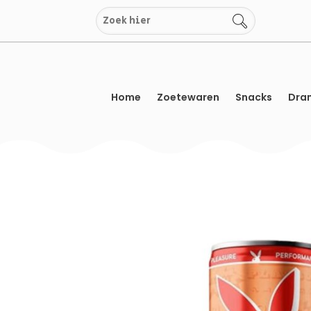
Overslaan
naar
inhoud
Home
Zoetewaren
Snacks
Dran