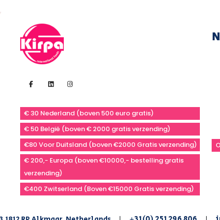
N
€ 30 Nederland (boven 500 euro gratis)
€ 50 België (boven € 2000 gratis verzending)
€80 Voor Duitsland (boven €2000 Gratis verzending)
O
€ 200,- Europa (boven €10000,- bestelling gratis
verzending)
€400 Zwitserland (Boven €15000 Gratis verzending)
+31(0) 251 296 806
i
3,1812 RP Alkmaar, Netherlands
|
|