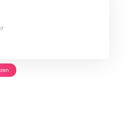
07
jzen