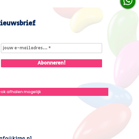
ieuwsbrief
ok afhalen mogelijk
nfo@kirpa.nl