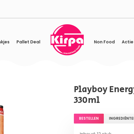
kjes
Pallet Deal
Non Food
Actie
Playboy Energ
330ml
BESTELLEN
INGREDIËNTE
Inhoud: 12 stuk