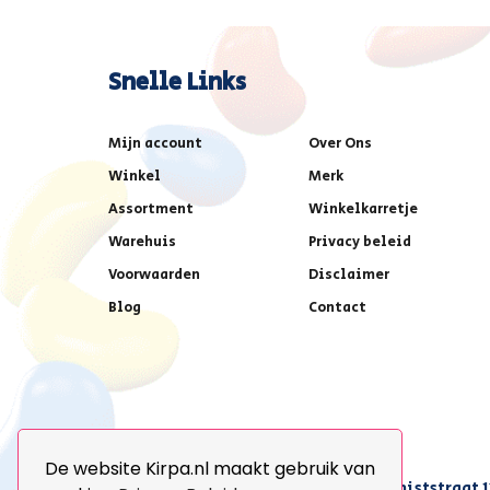
Snelle Links
Mijn account
Over Ons
Winkel
Merk
Assortment
Winkelkarretje
Warehuis
Privacy beleid
Voorwaarden
Disclaimer
Blog
Contact
De website Kirpa.nl maakt gebruik van
achter AFAS voetbalstadion,Amethiststraat 1