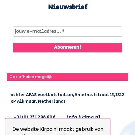
Nieuwsbrief
Ook afhalen mogelijk
achter AFAS voetbalstadion,Amethiststraat 13,1812
RP Alkmaar, Netherlands
|
+31(0) 251 296 806
|
info@kirpa.nl
De website Kirpa.nl maakt gebruik van
© 2026 Kirpa. All Rights Reserved.