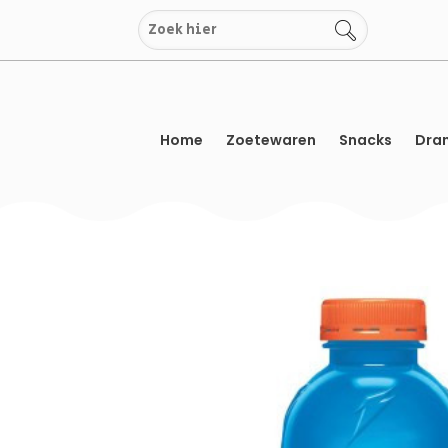
Overslaan
naar
inhoud
Home
Zoetewaren
Snacks
Dran