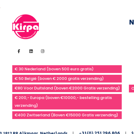
N
€ 30 Nederland (boven 500 euro gratis)
€ 50 België (boven € 2000 gratis verzending)
€80 Voor Duitsland (boven €2000 Gratis verzending)
O
€ 200,- Europa (boven €10000,- bestelling gratis
verzending)
€400 Zwitserland (Boven €15000 Gratis verzending)
+31(0) 251 296 806
i
3,1812 RP Alkmaar, Netherlands
|
|