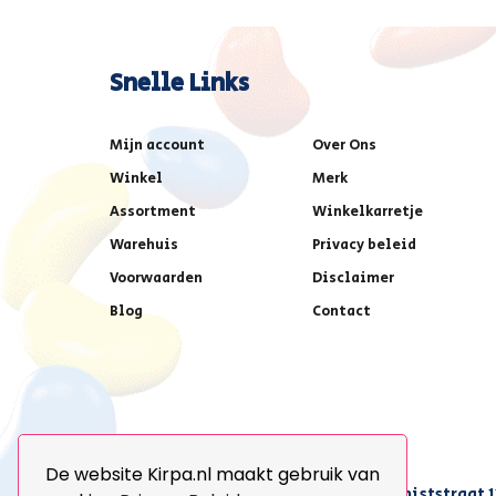
Snelle Links
Mijn account
Over Ons
Winkel
Merk
Assortment
Winkelkarretje
Warehuis
Privacy beleid
Voorwaarden
Disclaimer
Blog
Contact
De website Kirpa.nl maakt gebruik van
achter AFAS voetbalstadion,Amethiststraat 1