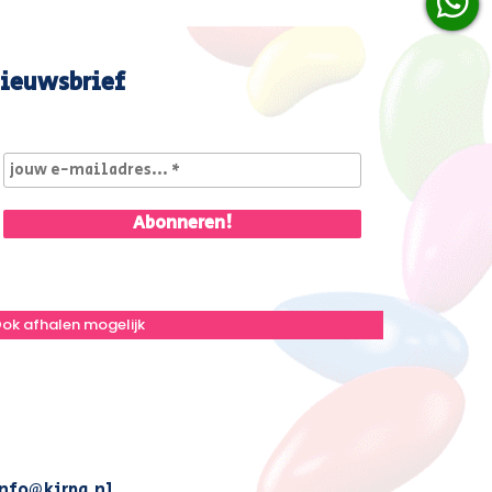
ieuwsbrief
ok afhalen mogelijk
nfo@kirpa.nl