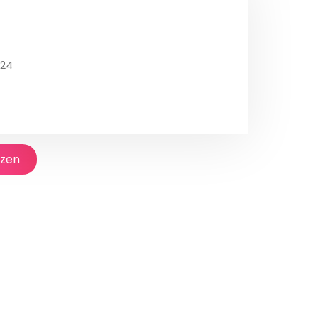
124
jzen