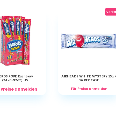
Verka
ERDS ROPE Rainbow
AIRHEADS WHITE MYSTERY 15g 
(24×0.92oz) US
36 PER CASE
 Preise anmelden
Für Preise anmelden