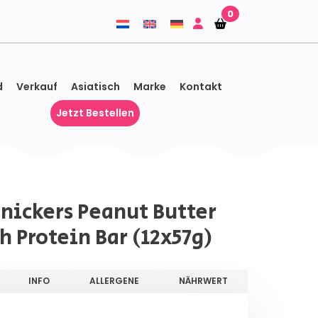
0
Einkaufskorb
Einkaufskorb
d
Verkauf
Asiatisch
Marke
Kontakt
Jetzt Bestellen
Snickers Peanut Butter
 Protein Bar (12x57g)
INFO
ALLERGENE
NÄHRWERT