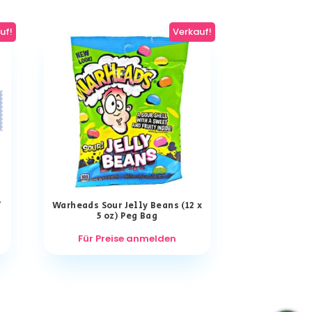
uf!
Verkauf!
/
Warheads Sour Jelly Beans (12 x
5 oz) Peg Bag
Für Preise anmelden