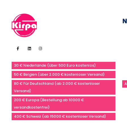
N
30 € Niederlande (über 500 Euro kostenlos)
50 € Belgien (über 2.000 € kostenloser Versand)
80 € Für Deutschland (ab 2.000 € kostenloser
A
Versand)
200 € Europa (Bestellung ab 10000 €
versandkostenfrei)
400 € Schweiz (ab 15000 € kostenloser Versand)