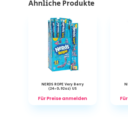
Ähnliche Produkte
NERDS ROPE Very Berry
N
(24×0.92oz) US
Für Preise anmelden
Für