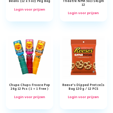
Beans (12 x 5 oz) Peg Bag
Theatre NPM 5oz/141gm
12
Login voor prijzen
Login voor prijzen
Chupa Chups Frooze Pop
Reese’s Dipped Pretzels
26g 12 Pcs ( 1 + 1 Free )
Bag 120 g / 12 PCS
Login voor prijzen
Login voor prijzen