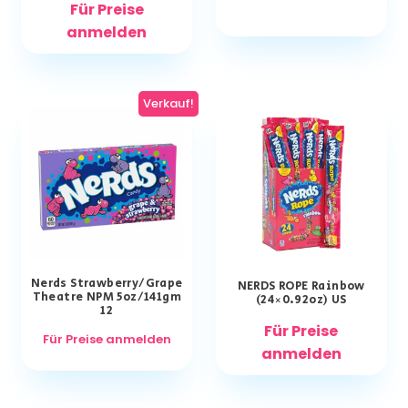
Für Preise
anmelden
Verkauf!
Nerds Strawberry/Grape
NERDS ROPE Rainbow
Theatre NPM 5oz/141gm
(24×0.92oz) US
12
Für Preise
Für Preise anmelden
anmelden