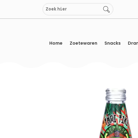
Overslaan
naar
inhoud
Home
Zoetewaren
Snacks
Dran