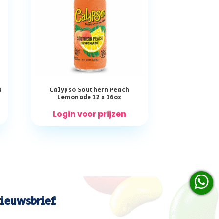
4
Calypso Southern Peach
Lemonade 12 x 16oz
Login voor prijzen
ieuwsbrief