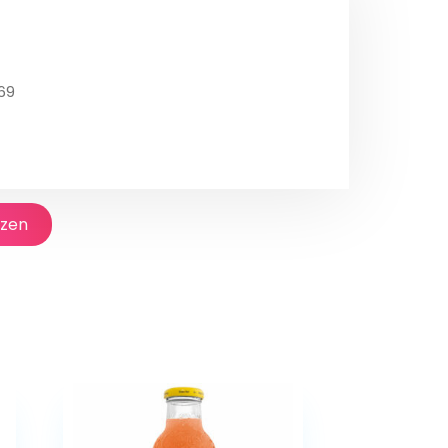
69
jzen