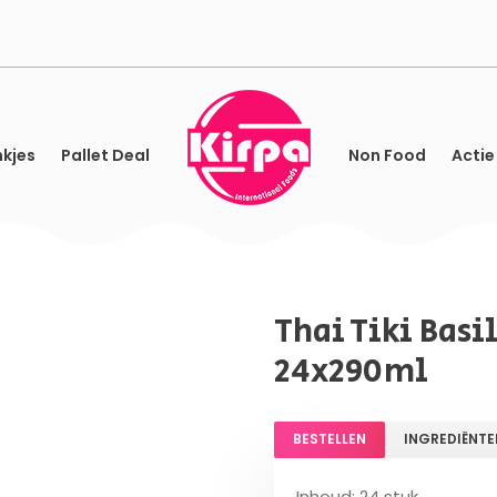
kjes
Pallet Deal
Non Food
Actie
Thai Tiki Bas
24x290ml
BESTELLEN
INGREDIËNTE
Inhoud: 24 stuk