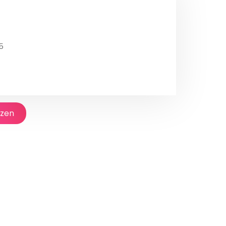
5
jzen