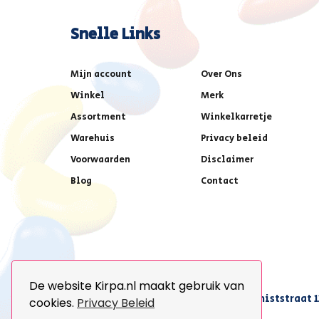
Snelle Links
Mijn account
Over Ons
Winkel
Merk
Assortment
Winkelkarretje
Warehuis
Privacy beleid
Voorwaarden
Disclaimer
Blog
Contact
De website Kirpa.nl maakt gebruik van
achter AFAS voetbalstadion,Amethiststraat 1
cookies.
Privacy Beleid