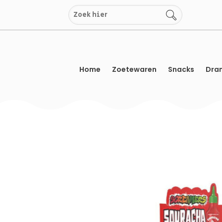
Overslaan
naar
inhoud
Home
Zoetewaren
Snacks
Dran