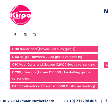
N
€ 30 Nederland (boven 500 euro gratis)
€ 50 België (boven € 2000 gratis verzending)
€80 Voor Duitsland (boven €2000 Gratis verzending)
O
€ 200,- Europa (boven €10000,- bestelling gratis
verzending)
€400 Zwitserland (Boven €15000 Gratis verzending)
+31(0) 251 296 806
i
3,1812 RP Alkmaar, Netherlands
|
|