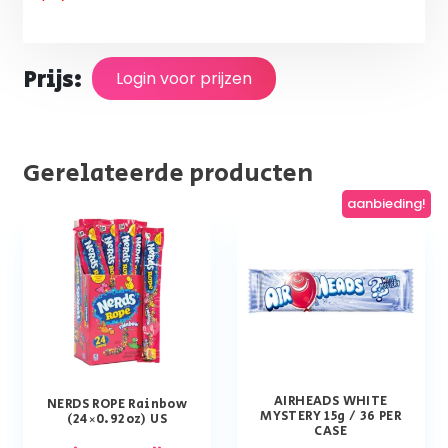
Prijs:
Login voor prijzen
Gerelateerde producten
aanbieding!
AIRHEADS WHITE
NERDS ROPE Rainbow
MYSTERY 15g / 36 PER
(24×0.92oz) US
CASE