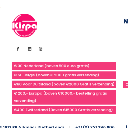
N
€ 30 Nederland (boven 500 euro gratis)
€ 50 België (boven € 2000 gratis verzending)
€80 Voor Duitsland (boven €2000 Gratis verzending)
O
€ 200,- Europa (boven €10000,- bestelling gratis
verzending)
€400 Zwitserland (Boven €15000 Gratis verzending)
+31(0) 251 296 806
i
3,1812 RP Alkmaar, Netherlands
|
|