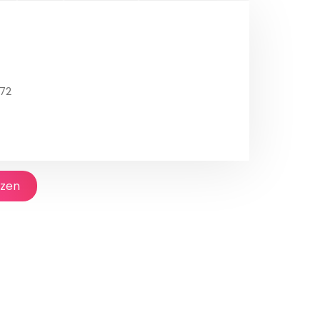
72
jzen