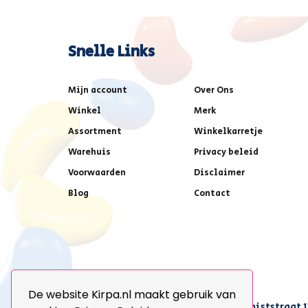
Snelle Links
Mijn account
Over Ons
Winkel
Merk
Assortment
Winkelkarretje
Warehuis
Privacy beleid
Voorwaarden
Disclaimer
Blog
Contact
De website Kirpa.nl maakt gebruik van
achter AFAS voetbalstadion,Amethiststraat 1