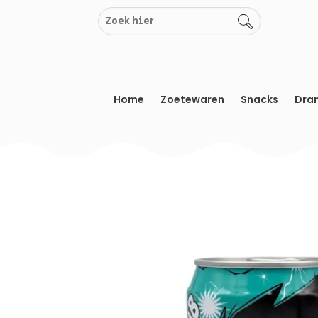
Overslaan
naar
inhoud
Home
Zoetewaren
Snacks
Dran