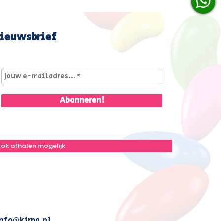
ieuwsbrief
ok afhalen mogelijk
nfo@kirpa.nl