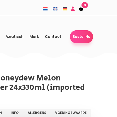
0
Winkelmandje
Winkelmandje
Aziatisch
Merk
Contact
Bestel Nu
Honeydew Melon
er 24x330ml (imported
N
INFO
ALLERGENS
VOEDINGSWAARDE