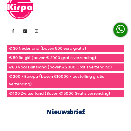
€ 30 Nederland (boven 500 euro gratis)
€ 50 België (boven € 2000 gratis verzending)
€80 Voor Duitsland (boven €2000 Gratis verzending)
€ 200,- Europa (boven €10000,- bestelling gratis
verzending)
€400 Zwitserland (Boven €15000 Gratis verzending)
Nieuwsbrief