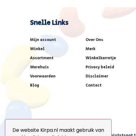
Snelle Links
Mijn account
Over Ons
Winkel
Merk
Assortment
Winkelkarretje
Warehuis
Privacy beleid
Voorwaarden
Disclaimer
Blog
Contact
De website Kirpa.nl maakt gebruik van
achter AFAS voetbalstadion,Amethiststraat 1