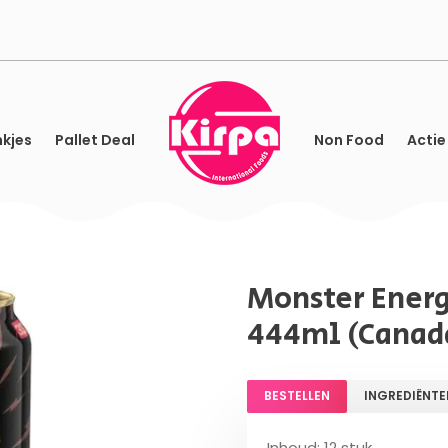
kjes
Pallet Deal
Non Food
Actie
Monster Energy
444ml (Canad
BESTELLEN
INGREDIËNTE
Inhoud: 12 stuk