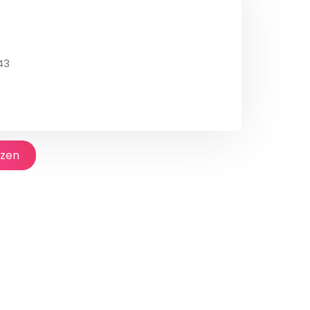
43
jzen