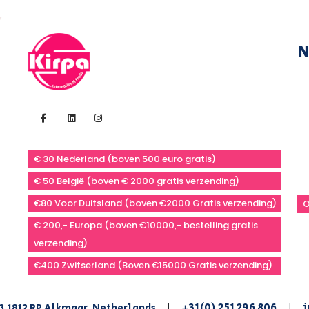
N
€ 30 Nederland (boven 500 euro gratis)
€ 50 België (boven € 2000 gratis verzending)
€80 Voor Duitsland (boven €2000 Gratis verzending)
O
€ 200,- Europa (boven €10000,- bestelling gratis
verzending)
€400 Zwitserland (Boven €15000 Gratis verzending)
+31(0) 251 296 806
i
3,1812 RP Alkmaar, Netherlands
|
|