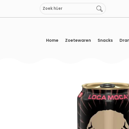
Overslaan
naar
inhoud
Home
Zoetewaren
Snacks
Dran