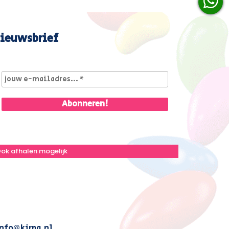
ieuwsbrief
ok afhalen mogelijk
nfo@kirpa.nl