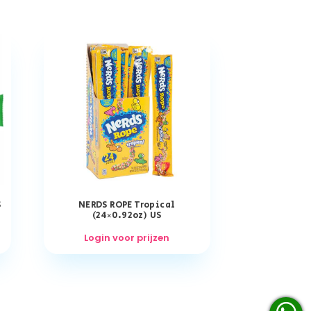
S
NERDS ROPE Tropical
(24×0.92oz) US
Login voor prijzen