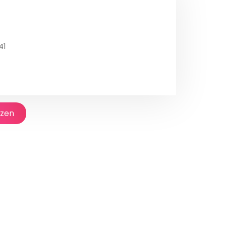
41
jzen