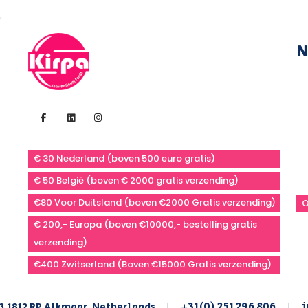
N
€ 30 Nederland (boven 500 euro gratis)
€ 50 België (boven € 2000 gratis verzending)
€80 Voor Duitsland (boven €2000 Gratis verzending)
O
€ 200,- Europa (boven €10000,- bestelling gratis
verzending)
€400 Zwitserland (Boven €15000 Gratis verzending)
+31(0) 251 296 806
i
3,1812 RP Alkmaar, Netherlands
|
|