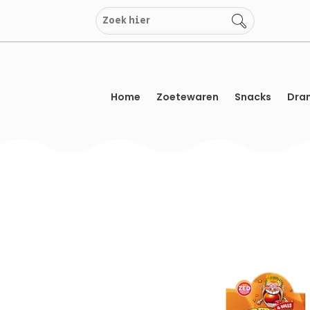
Overslaan
naar
inhoud
Home
Zoetewaren
Snacks
Dran