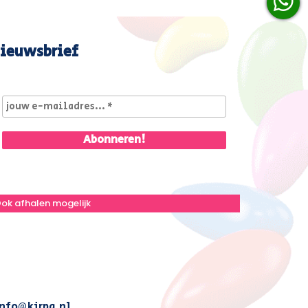
ieuwsbrief
ok afhalen mogelijk
nfo@kirpa.nl