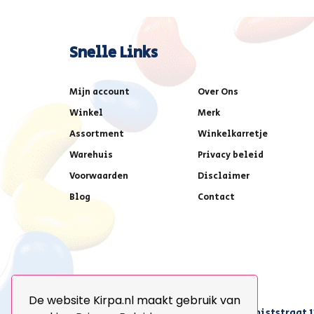
Snelle Links
Mijn account
Over Ons
Winkel
Merk
Assortment
Winkelkarretje
Warehuis
Privacy beleid
Voorwaarden
Disclaimer
Blog
Contact
De website Kirpa.nl maakt gebruik van
achter AFAS voetbalstadion,Amethiststraat 1