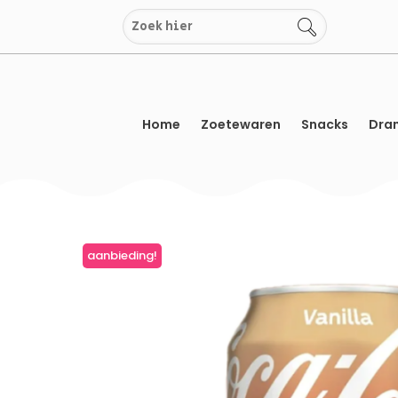
Overslaan
naar
inhoud
Home
Zoetewaren
Snacks
Dran
aanbieding!