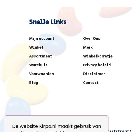
Snelle Links
Mijn account
Over Ons
Winkel
Merk
Assortment
Winkelkarretje
Warehuis
Privacy beleid
Voorwaarden
Disclaimer
Blog
Contact
De website Kirpa.nl maakt gebruik van
achter AFAS voetbalstadion,Amethiststraat 1