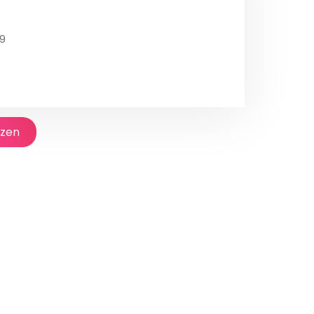
9
jzen