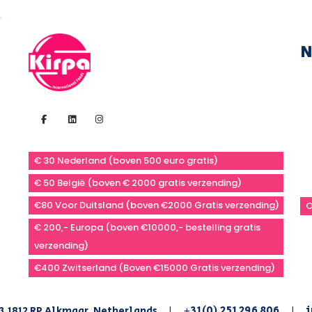
N
€ 30 Nederland (boven 500 euro gratis)
€ 50 België (boven € 2000 gratis verzending)
€80 Voor Duitsland (boven €2000 Gratis verzending)
O
€ 200,- Europa (boven €10000,- bestelling gratis
verzending)
€400 Zwitserland (Boven €15000 Gratis verzending)
+31(0) 251 296 806
i
3,1812 RP Alkmaar, Netherlands
|
|