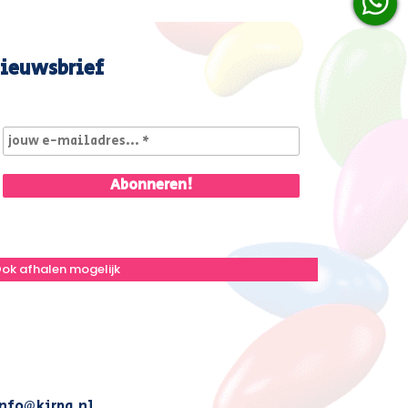
ieuwsbrief
ok afhalen mogelijk
nfo@kirpa.nl