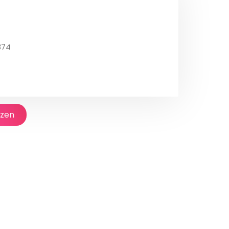
374
jzen