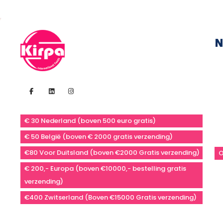
N
€ 30 Nederland (boven 500 euro gratis)
€ 50 België (boven € 2000 gratis verzending)
€80 Voor Duitsland (boven €2000 Gratis verzending)
O
€ 200,- Europa (boven €10000,- bestelling gratis
verzending)
€400 Zwitserland (Boven €15000 Gratis verzending)