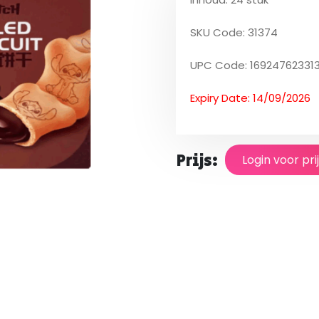
SKU Code: 31374
UPC Code: 16924762331
Expiry Date: 14/09/2026
Prijs:
Login voor pri