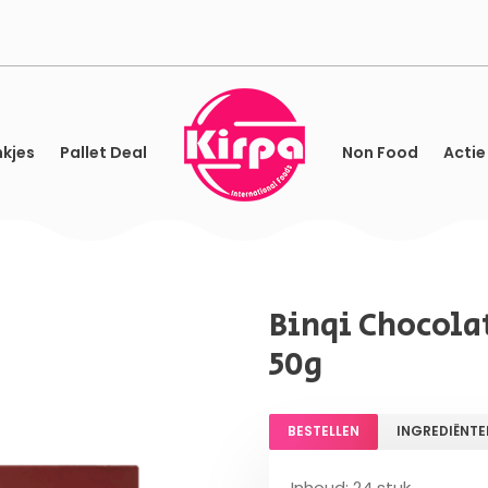
kjes
Pallet Deal
Non Food
Actie
Binqi Chocolat
50g
BESTELLEN
INGREDIËNTE
Inhoud: 24 stuk