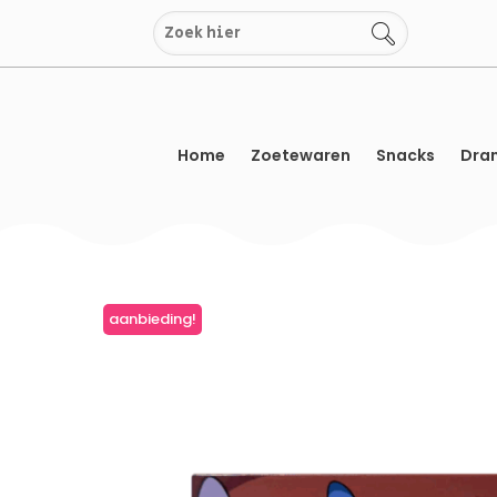
Overslaan
naar
inhoud
Home
Zoetewaren
Snacks
Dran
aanbieding!