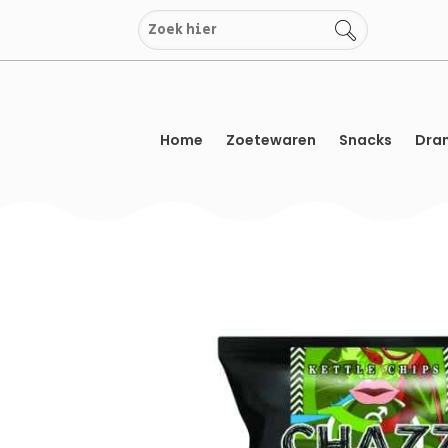
Overslaan
naar
inhoud
Home
Zoetewaren
Snacks
Dran