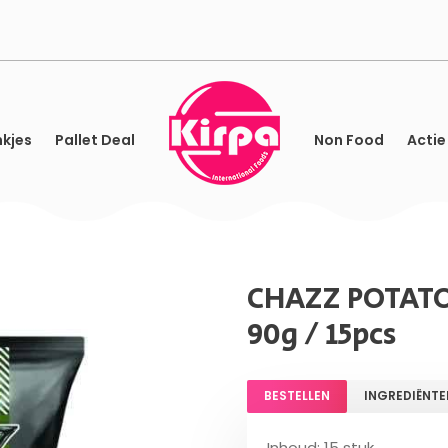
kjes
Pallet Deal
Non Food
Actie
CHAZZ POTATO
90g / 15pcs
BESTELLEN
INGREDIËNTE
Inhoud: 15 stuk