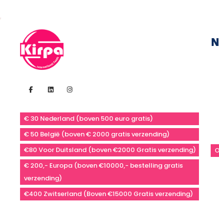
N
€ 30 Nederland (boven 500 euro gratis)
€ 50 België (boven € 2000 gratis verzending)
€80 Voor Duitsland (boven €2000 Gratis verzending)
O
€ 200,- Europa (boven €10000,- bestelling gratis
verzending)
€400 Zwitserland (Boven €15000 Gratis verzending)