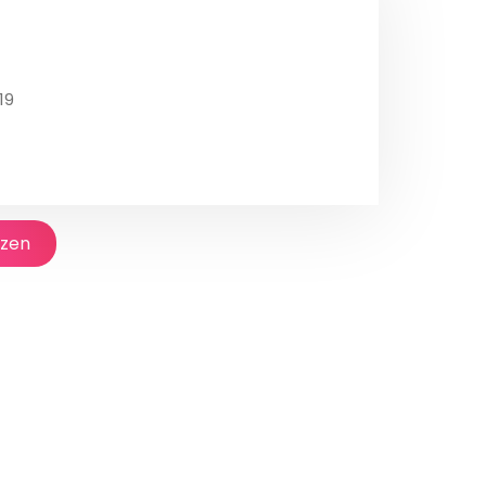
19
jzen