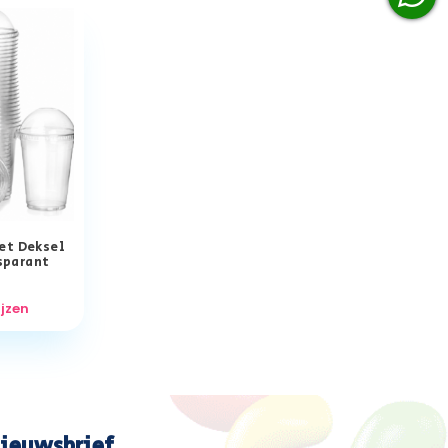
et Deksel
sparant
ijzen
ieuwsbrief