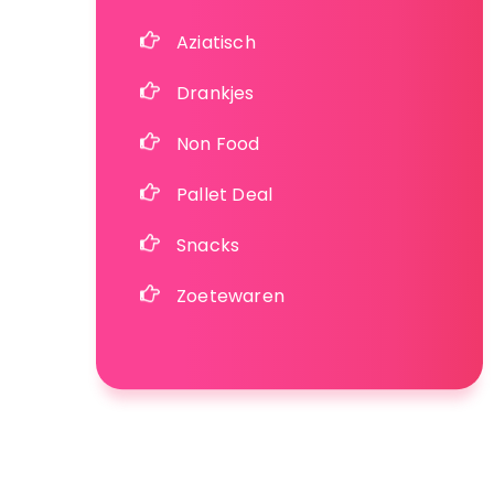
Aziatisch
Drankjes
Non Food
Pallet Deal
Snacks
Zoetewaren