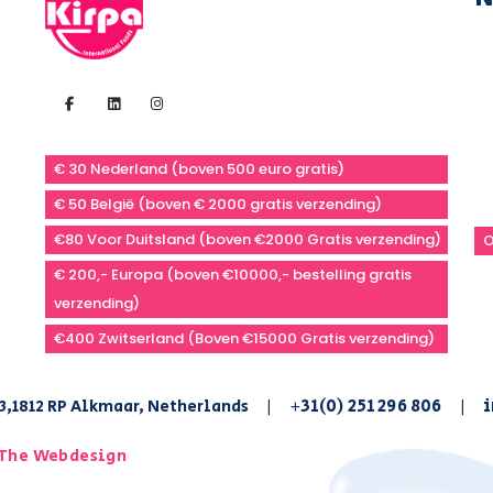
€ 30 Nederland (boven 500 euro gratis)
€ 50 België (boven € 2000 gratis verzending)
€80 Voor Duitsland (boven €2000 Gratis verzending)
O
€ 200,- Europa (boven €10000,- bestelling gratis
verzending)
€400 Zwitserland (Boven €15000 Gratis verzending)
+31(0) 251 296 806
i
3,1812 RP Alkmaar, Netherlands
|
|
The Webdesign