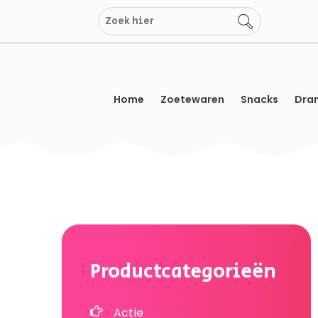
Overslaan
naar
inhoud
Home
Zoetewaren
Snacks
Dran
Productcategorieën
Actie