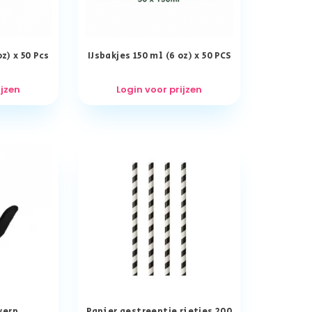
z) x 50 Pcs
IJsbakjes 150 ml (6 oz) x 50 PCS
ijzen
Login voor prijzen
werp
Papier gestreeptje rietjes 200