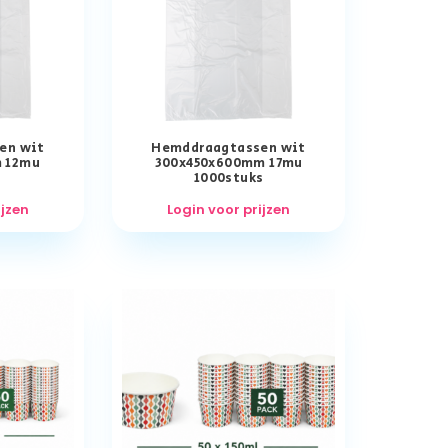
en wit
Hemddraagtassen wit
 12mu
300x450x600mm 17mu
s
1000stuks
ijzen
Login voor prijzen