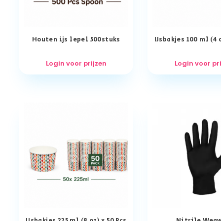
Houten ijs lepel 500stuks
IJsbakjes 100 ml (4 o
Login voor prijzen
Login voor pr
IJsbakjes 225 ml (8 oz) x 50 Pcs
Nitrile Weg