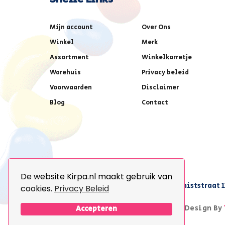
Mijn account
Over Ons
Winkel
Merk
Assortment
Winkelkarretje
Warehuis
Privacy beleid
Voorwaarden
Disclaimer
Blog
Contact
De website Kirpa.nl maakt gebruik van
achter AFAS voetbalstadion,Amethiststraat 1
cookies.
Privacy Beleid
© 2026 Kirpa. All Rights Reserved.
Design By
Accepteren