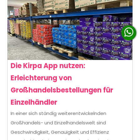
Die Kirpa App nutzen:
Erleichterung von
Großhandelsbestellungen für
Die
Einzelhändler
Kirpa
In einer sich ständig weiterentwickelnden
Großhandels- und Einzelhandelswelt sind
App
Geschwindigkeit, Genauigkeit und Effizienz
nutzen: