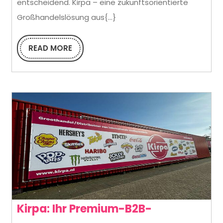
entscheidend. Kirpa – eine zukunftsorientierte
Erleichterung
Großhandelslösung aus{...}
von
Großhandelsbestellung
READ MORE
READ
MORE
für
Einzelhändler
Kirpa: Ihr Premium-B2B-