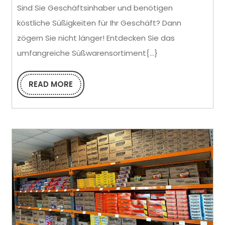
Sind Sie Geschäftsinhaber und benötigen
Kirpa
köstliche Süßigkeiten für Ihr Geschäft? Dann
–
zögern Sie nicht länger! Entdecken Sie das
Der
umfangreiche Süßwarensortiment{...}
führende
READ MORE
Süßwaren-
READ
MORE
Großhändler
in
den
Niederlanden