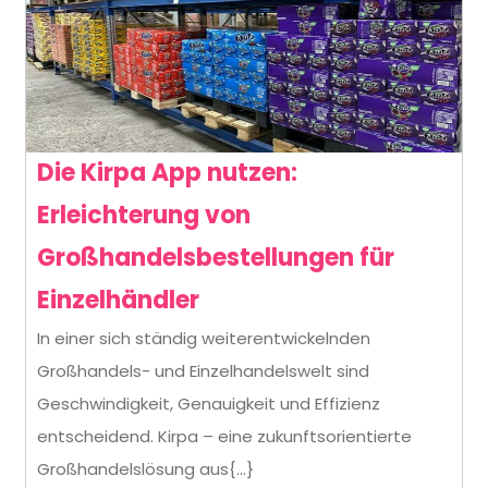
Die Kirpa App nutzen:
Erleichterung von
Großhandelsbestellungen für
Die
Einzelhändler
Kirpa
In einer sich ständig weiterentwickelnden
Großhandels- und Einzelhandelswelt sind
App
Geschwindigkeit, Genauigkeit und Effizienz
nutzen:
entscheidend. Kirpa – eine zukunftsorientierte
Erleichterung
Großhandelslösung aus{...}