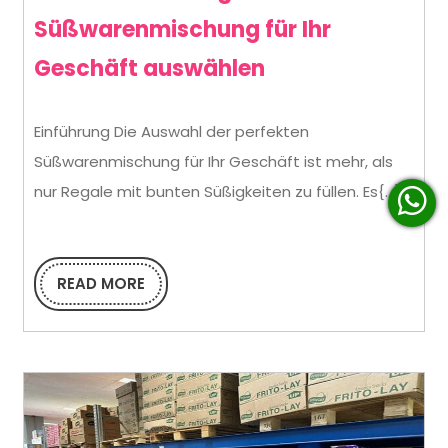
Süßwarenmischung für Ihr
Wie
Geschäft auswählen
Sie
Einführung Die Auswahl der perfekten
die
Süßwarenmischung für Ihr Geschäft ist mehr, als
richtige
nur Regale mit bunten Süßigkeiten zu füllen. Es{...}
Süßwarenmisch
für
READ MORE
Ihr
READ
MORE
Geschäft
auswählen