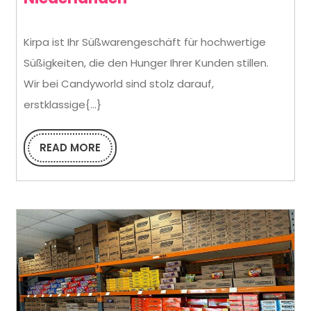
Ihr
Kirpa ist Ihr Süßwarengeschäft für hochwertige
Premium-
Süßigkeiten, die den Hunger Ihrer Kunden stillen.
B2B-
Wir bei Candyworld sind stolz darauf,
Süßwarengroßhändler
erstklassige{...}
in
READ MORE
den
READ
MORE
Niederlanden