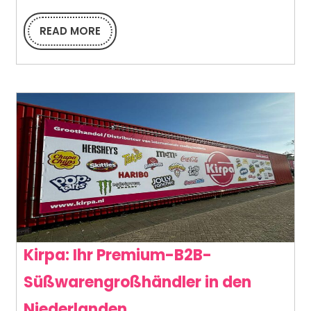
von
Großhandelsbestellung
READ MORE
READ
MORE
für
Einzelhändler
Kirpa: Ihr Premium-B2B-
Süßwarengroßhändler in den
Kirpa:
Niederlanden