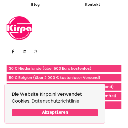
Blog
Kontakt
30 € Niederlande (über 500 Euro kostenlos)
50 € Belgien (über 2.000 € kostenloser Versand)
80 € Für Deutschland (ab 2.000 € kostenloser Versand)
Die Website Kirpa.nl verwendet
200 € Europa (Bestellung ab 10000 € versandkostenfrei)
Cookies.
Datenschutzrichtlinie
400 € Schweiz (ab 15000 € kostenloser Versand)
Akzeptieren
Newsletter