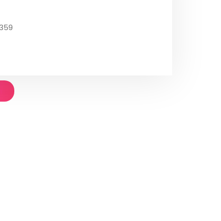
3359
n