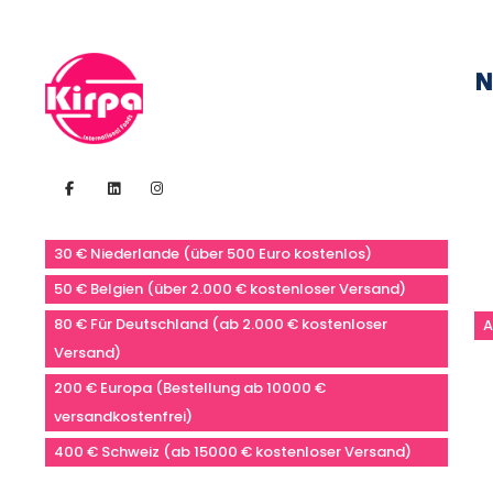
N
30 € Niederlande (über 500 Euro kostenlos)
50 € Belgien (über 2.000 € kostenloser Versand)
80 € Für Deutschland (ab 2.000 € kostenloser
A
Versand)
200 € Europa (Bestellung ab 10000 €
versandkostenfrei)
400 € Schweiz (ab 15000 € kostenloser Versand)