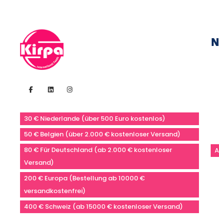
N
30 € Niederlande (über 500 Euro kostenlos)
50 € Belgien (über 2.000 € kostenloser Versand)
80 € Für Deutschland (ab 2.000 € kostenloser
A
Versand)
200 € Europa (Bestellung ab 10000 €
versandkostenfrei)
400 € Schweiz (ab 15000 € kostenloser Versand)