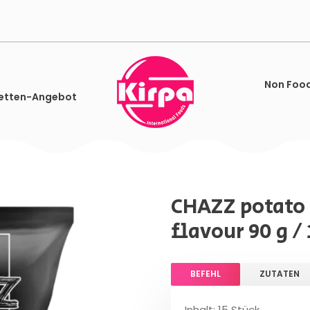
Non Foo
etten-Angebot
CHAZZ potato 
flavour 90 g / 
BEFEHL
ZUTATEN
Inhalt: 15 Stück