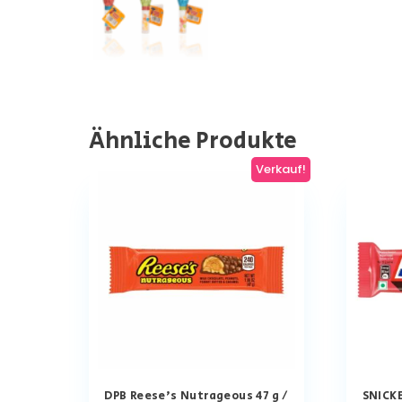
Ähnliche Produkte
Verkauf!
DPB Reese’s Nutrageous 47 g /
SNICK