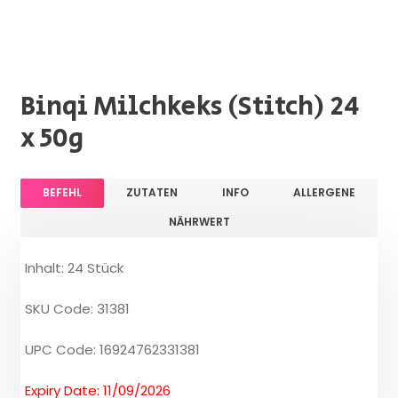
Binqi Milchkeks (Stitch) 24
x 50g
BEFEHL
ZUTATEN
INFO
ALLERGENE
NÄHRWERT
Inhalt: 24 Stück
SKU Code: 31381
UPC Code: 16924762331381
Expiry Date: 11/09/2026