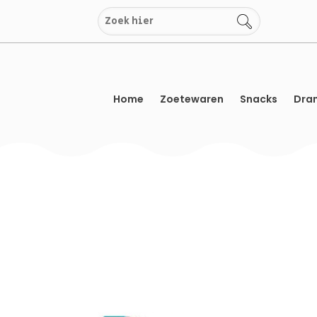
Overslaan
naar
inhoud
Home
Zoetewaren
Snacks
Dran