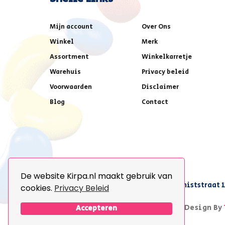
Mijn account
Over Ons
Winkel
Merk
Assortment
Winkelkarretje
Warehuis
Privacy beleid
Voorwaarden
Disclaimer
Blog
Contact
De website Kirpa.nl maakt gebruik van
achter AFAS voetbalstadion,Amethiststraat 1
cookies.
Privacy Beleid
© 2026 Kirpa. All Rights Reserved.
Design By
Accepteren