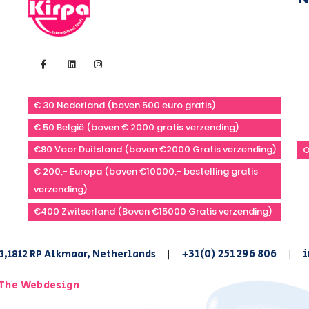
€ 30 Nederland (boven 500 euro gratis)
€ 50 België (boven € 2000 gratis verzending)
€80 Voor Duitsland (boven €2000 Gratis verzending)
O
€ 200,- Europa (boven €10000,- bestelling gratis
verzending)
€400 Zwitserland (Boven €15000 Gratis verzending)
+31(0) 251 296 806
i
3,1812 RP Alkmaar, Netherlands
|
|
The Webdesign