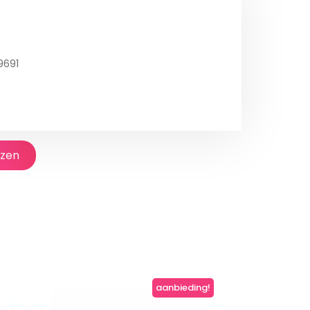
9691
jzen
aanbieding!