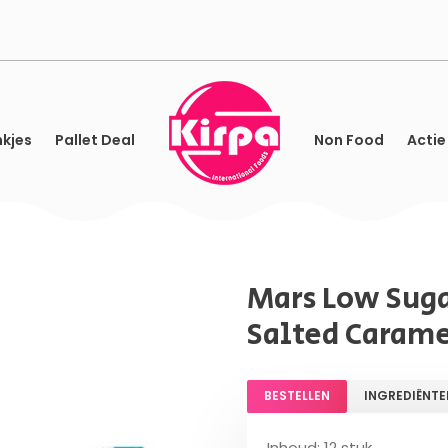
kjes
Pallet Deal
Non Food
Actie
Mars Low Suga
Salted Carame
BESTELLEN
INGREDIËNTE
Inhoud: 12 stuk