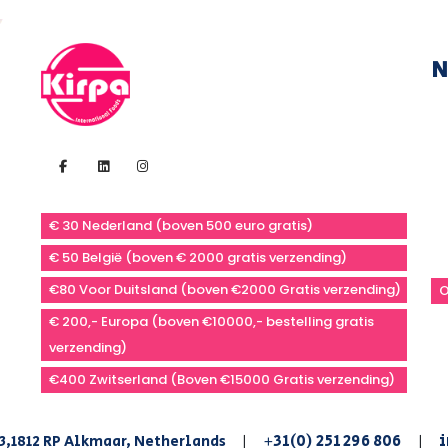
N
€ 30 Nederland (boven 500 euro gratis)
€ 50 België (boven € 2000 gratis verzending)
€80 Voor Duitsland (boven €2000 Gratis verzending)
O
€ 200,- Europa (boven €10000,- bestelling gratis
verzending)
€400 Zwitserland (Boven €15000 Gratis verzending)
+31(0) 251 296 806
i
3,1812 RP Alkmaar, Netherlands
|
|