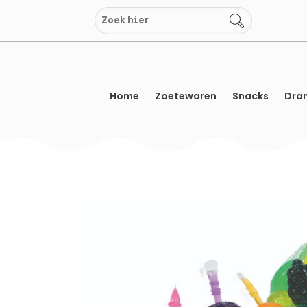
Overslaan
naar
inhoud
Home
Zoetewaren
Snacks
Dran