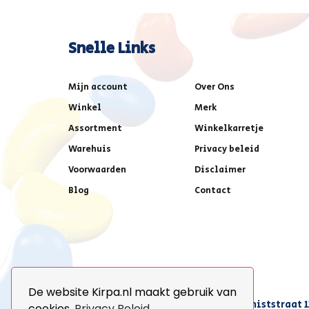
Snelle Links
Mijn account
Over Ons
Winkel
Merk
Assortment
Winkelkarretje
Warehuis
Privacy beleid
Voorwaarden
Disclaimer
Blog
Contact
De website Kirpa.nl maakt gebruik van
achter AFAS voetbalstadion,Amethiststraat 1
cookies.
Privacy Beleid