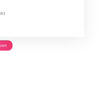
563
jzen