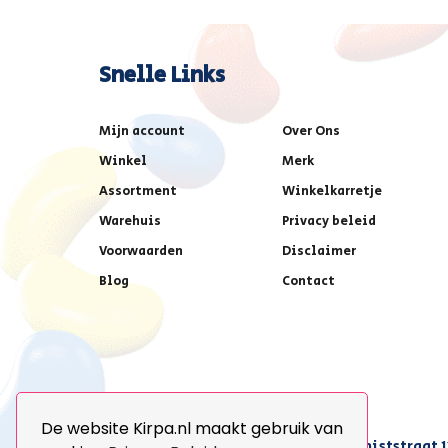
Snelle Links
Mijn account
Over Ons
Winkel
Merk
Assortment
Winkelkarretje
Warehuis
Privacy beleid
Voorwaarden
Disclaimer
Blog
Contact
De website Kirpa.nl maakt gebruik van
achter AFAS voetbalstadion,Amethiststraat 1