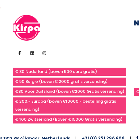
N
€ 30 Nederland (boven 500 euro gratis)
€ 50 België (boven € 2000 gratis verzending)
€80 Voor Duitsland (boven €2000 Gratis verzending)
O
€ 200,- Europa (boven €10000,- bestelling gratis
verzending)
€400 Zwitserland (Boven €15000 Gratis verzending)
+31(0) 251 296 806
i
3,1812 RP Alkmaar, Netherlands
|
|