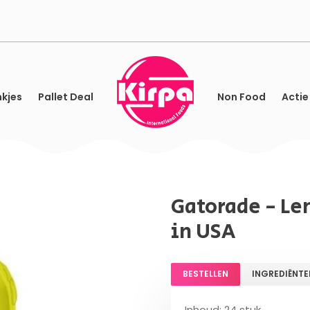
kjes
Pallet Deal
Non Food
Actie
Gatorade - L
in USA
BESTELLEN
INGREDIËNTE
Inhoud: 24 stuk