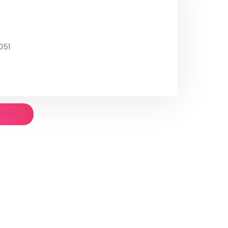
051
rijzen