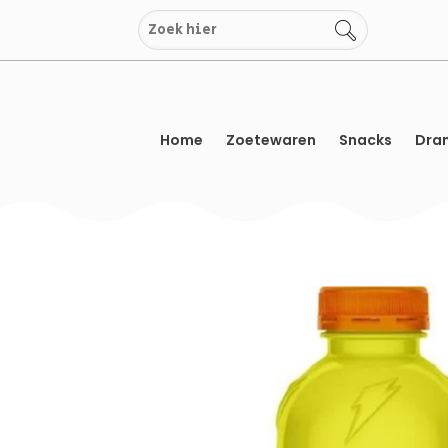
Overslaan
naar
inhoud
Home
Zoetewaren
Snacks
Dran