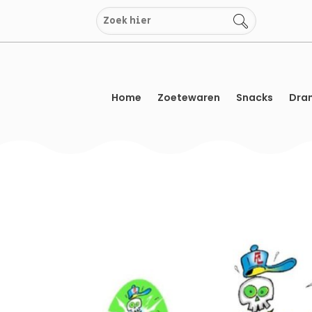
Overslaan
naar
inhoud
Home
Zoetewaren
Snacks
Dran