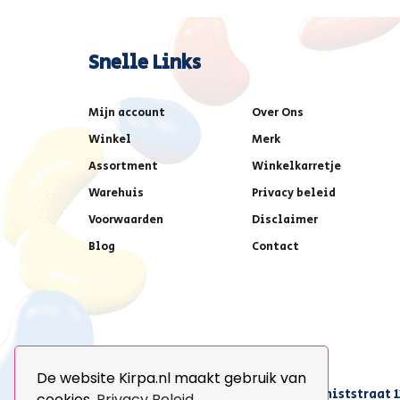
Snelle Links
Mijn account
Over Ons
Winkel
Merk
Assortment
Winkelkarretje
Warehuis
Privacy beleid
Voorwaarden
Disclaimer
Blog
Contact
De website Kirpa.nl maakt gebruik van
achter AFAS voetbalstadion,Amethiststraat 1
cookies.
Privacy Beleid