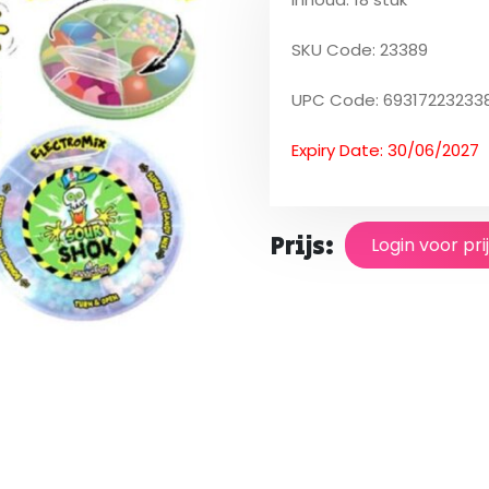
SKU Code: 23389
UPC Code: 69317223233
Expiry Date: 30/06/2027
Prijs:
Login voor pri