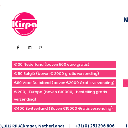
N
€ 30 Nederland (boven 500 euro gratis)
€ 50 België (boven € 2000 gratis verzending)
€80 Voor Duitsland (boven €2000 Gratis verzending)
O
€ 200,- Europa (boven €10000,- bestelling gratis
verzending)
€400 Zwitserland (Boven €15000 Gratis verzending)
+31(0) 251 296 806
i
3,1812 RP Alkmaar, Netherlands
|
|