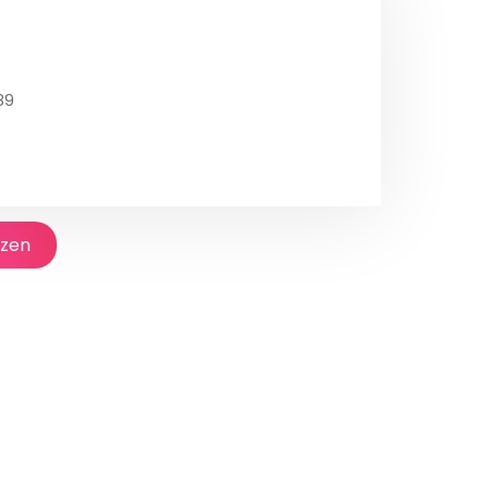
89
jzen