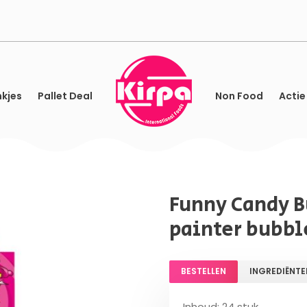
kjes
Pallet Deal
Non Food
Actie
Funny Candy B
painter bubbl
BESTELLEN
INGREDIËNTE
Inhoud: 24 stuk