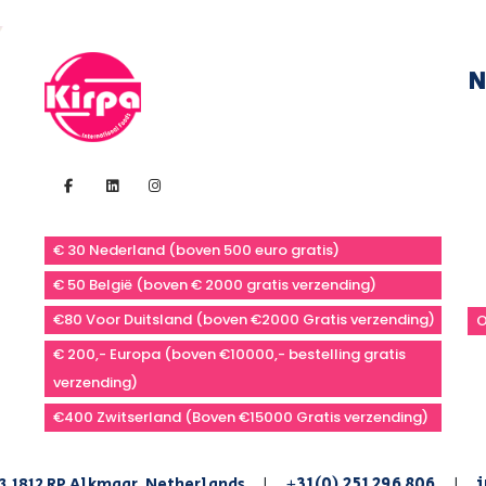
N
€ 30 Nederland (boven 500 euro gratis)
€ 50 België (boven € 2000 gratis verzending)
€80 Voor Duitsland (boven €2000 Gratis verzending)
O
€ 200,- Europa (boven €10000,- bestelling gratis
verzending)
€400 Zwitserland (Boven €15000 Gratis verzending)
+31(0) 251 296 806
i
3,1812 RP Alkmaar, Netherlands
|
|