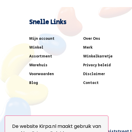
Snelle Links
Mijn account
Over Ons
Winkel
Merk
Assortment
Winkelkarretje
Warehuis
Privacy beleid
Voorwaarden
Disclaimer
Blog
Contact
De website Kirpa.nl maakt gebruik van
achter AFAS voetbalstadion,Amethiststraat 1