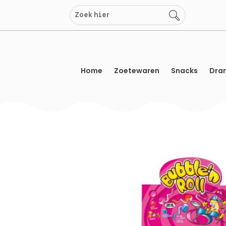
Overslaan
naar
inhoud
Home
Zoetewaren
Snacks
Dran