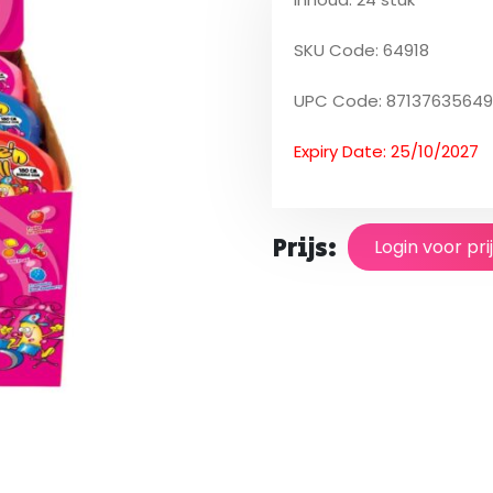
SKU Code: 64918
UPC Code: 87137635649
Expiry Date: 25/10/2027
Prijs:
Login voor pri