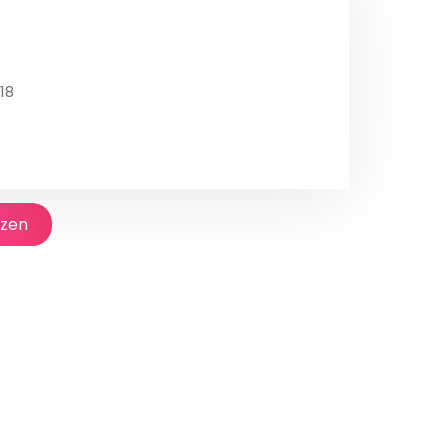
18
jzen