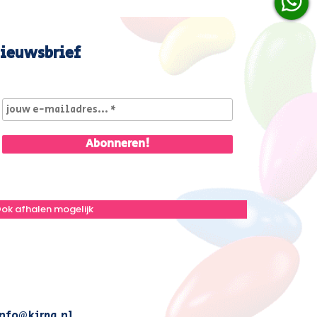
ieuwsbrief
ok afhalen mogelijk
nfo@kirpa.nl