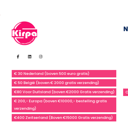
N
€ 30 Nederland (boven 500 euro gratis)
€ 50 België (boven € 2000 gratis verzending)
€80 Voor Duitsland (boven €2000 Gratis verzending)
O
€ 200,- Europa (boven €10000,- bestelling gratis
verzending)
€400 Zwitserland (Boven €15000 Gratis verzending)