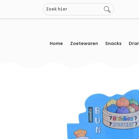
Overslaan
naar
inhoud
Home
Zoetewaren
Snacks
Dran