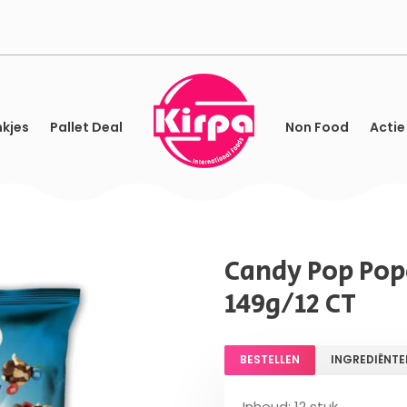
kjes
Pallet Deal
Non Food
Actie
Candy Pop Po
149g/12 CT
BESTELLEN
INGREDIËNTE
Inhoud: 12 stuk