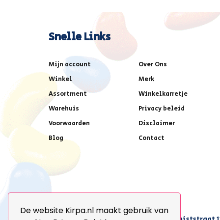
Snelle Links
Mijn account
Over Ons
Winkel
Merk
Assortment
Winkelkarretje
Warehuis
Privacy beleid
Voorwaarden
Disclaimer
Blog
Contact
De website Kirpa.nl maakt gebruik van
achter AFAS voetbalstadion,Amethiststraat 1