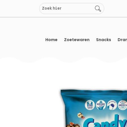
Overslaan
naar
inhoud
Home
Zoetewaren
Snacks
Dran