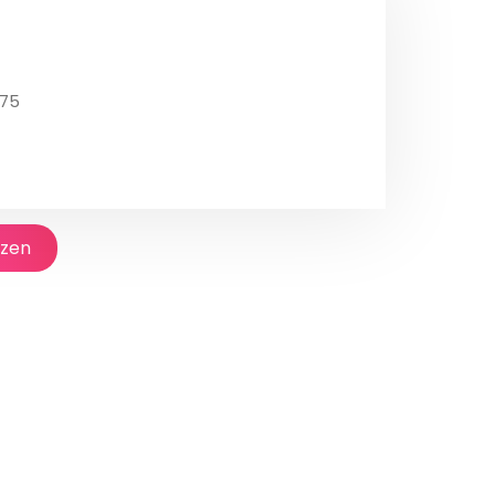
375
jzen