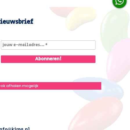
ieuwsbrief
ok afhalen mogelijk
nfo@kirpa.nl