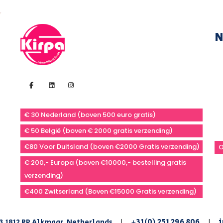
N
€ 30 Nederland (boven 500 euro gratis)
€ 50 België (boven € 2000 gratis verzending)
€80 Voor Duitsland (boven €2000 Gratis verzending)
O
€ 200,- Europa (boven €10000,- bestelling gratis
verzending)
€400 Zwitserland (Boven €15000 Gratis verzending)
+31(0) 251 296 806
i
3,1812 RP Alkmaar, Netherlands
|
|