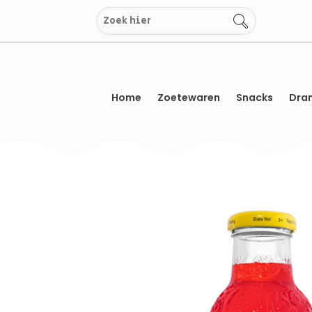
Overslaan
naar
inhoud
Home
Zoetewaren
Snacks
Dran