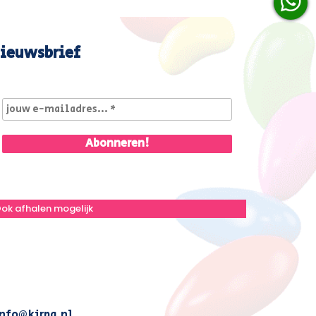
ieuwsbrief
ok afhalen mogelijk
nfo@kirpa.nl