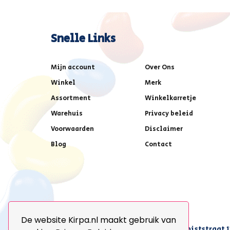
Snelle Links
Mijn account
Over Ons
Winkel
Merk
Assortment
Winkelkarretje
Warehuis
Privacy beleid
Voorwaarden
Disclaimer
Blog
Contact
De website Kirpa.nl maakt gebruik van
achter AFAS voetbalstadion,Amethiststraat 1