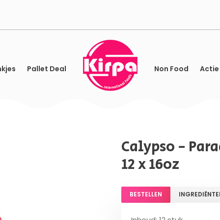
kjes
Pallet Deal
Non Food
Actie
Calypso - Par
12 x 16oz
BESTELLEN
INGREDIËNTE
Inhoud: 12 stuk