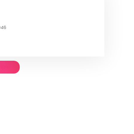
046
rijzen