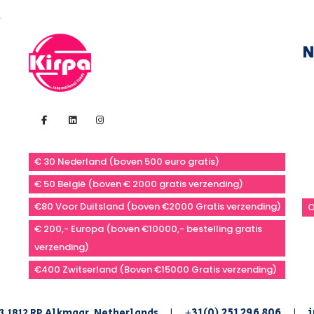
N
€ 30 Nederland (boven 500 euro gratis)
€ 50 België (boven € 2000 gratis verzending)
€80 Voor Duitsland (boven €2000 Gratis verzending)
O
€ 200,- Europa (boven €10000,- bestelling gratis
verzending)
€400 Zwitserland (Boven €15000 Gratis verzending)
+31(0) 251 296 806
i
3,1812 RP Alkmaar, Netherlands
|
|