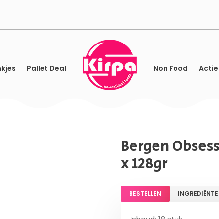
kjes
Pallet Deal
Non Food
Actie
Bergen Obsess
x 128gr
BESTELLEN
INGREDIËNTE
Inhoud: 18 stuk