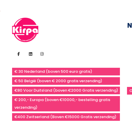
N
€ 30 Nederland (boven 500 euro gratis)
€ 50 België (boven € 2000 gratis verzending)
€80 Voor Duitsland (boven €2000 Gratis verzending)
O
€ 200,- Europa (boven €10000,- bestelling gratis
verzending)
€400 Zwitserland (Boven €15000 Gratis verzending)