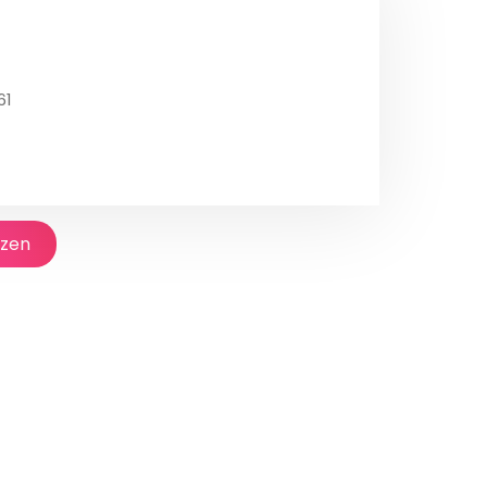
61
jzen