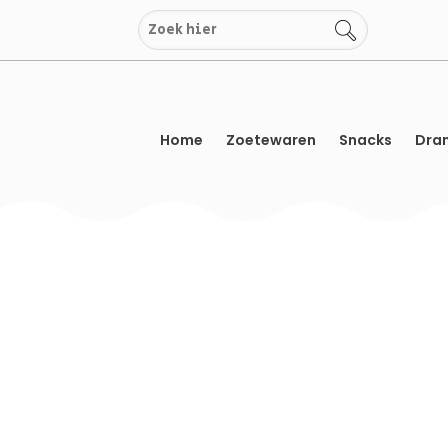
Overslaan
naar
inhoud
Home
Zoetewaren
Snacks
Dran