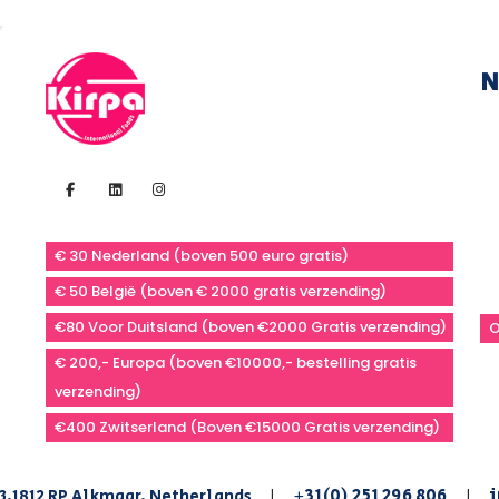
N
€ 30 Nederland (boven 500 euro gratis)
€ 50 België (boven € 2000 gratis verzending)
€80 Voor Duitsland (boven €2000 Gratis verzending)
O
€ 200,- Europa (boven €10000,- bestelling gratis
verzending)
€400 Zwitserland (Boven €15000 Gratis verzending)
+31(0) 251 296 806
i
3,1812 RP Alkmaar, Netherlands
|
|