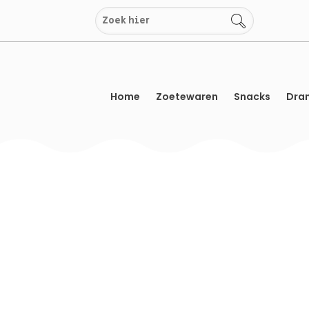
Overslaan
naar
inhoud
Home
Zoetewaren
Snacks
Dran