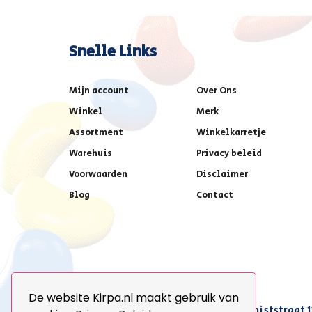
Snelle Links
Mijn account
Over Ons
Winkel
Merk
Assortment
Winkelkarretje
Warehuis
Privacy beleid
Voorwaarden
Disclaimer
Blog
Contact
De website Kirpa.nl maakt gebruik van
achter AFAS voetbalstadion,Amethiststraat 1