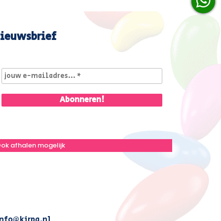
ieuwsbrief
ok afhalen mogelijk
nfo@kirpa.nl