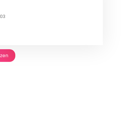
003
jzen