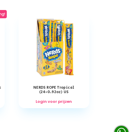
ng!
x
NERDS ROPE Tropical
(24×0.92oz) US
Login voor prijzen