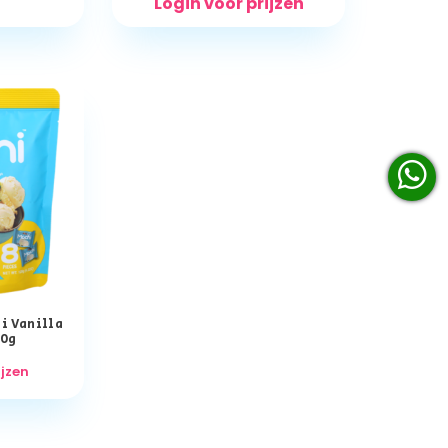
Login voor prijzen
i Vanilla
20g
ijzen