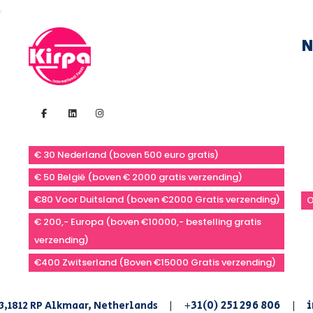
N
€ 30 Nederland (boven 500 euro gratis)
€ 50 België (boven € 2000 gratis verzending)
€80 Voor Duitsland (boven €2000 Gratis verzending)
O
€ 200,- Europa (boven €10000,- bestelling gratis
verzending)
€400 Zwitserland (Boven €15000 Gratis verzending)
+31(0) 251 296 806
i
3,1812 RP Alkmaar, Netherlands
|
|