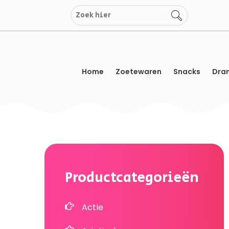
Overslaan
naar
inhoud
Home
Zoetewaren
Snacks
Dran
Productcategorieën
Actie