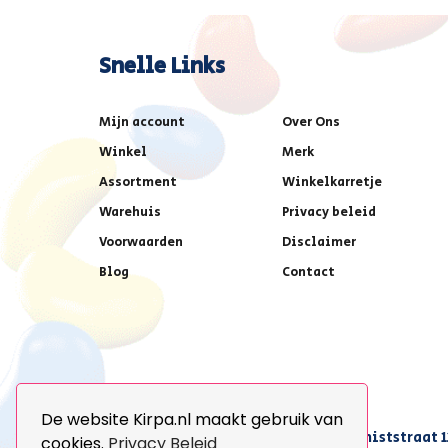
Snelle Links
Mijn account
Over Ons
Winkel
Merk
Assortment
Winkelkarretje
Warehuis
Privacy beleid
Voorwaarden
Disclaimer
Blog
Contact
De website Kirpa.nl maakt gebruik van
achter AFAS voetbalstadion,Amethiststraat 1
cookies.
Privacy Beleid