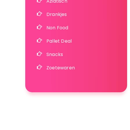
Aziatisch
Drankjes
Non Food
Pallet Deal
Snacks
Zoetewaren