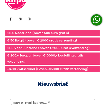
€ 30 Nederland (boven 500 euro gratis)
€ 50 België (boven € 2000 gratis verzending)
€80 Voor Duitsland (boven €2000 Gratis verzending)
€ 200,- Europa (boven €10000,- bestelling gratis
verzending)
€400 Zwitserland (Boven €15000 Gratis verzending)
Nieuwsbrief