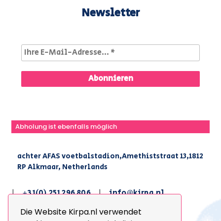
Newsletter
Abholung ist ebenfalls möglich
achter AFAS voetbalstadion,Amethiststraat 13,1812
RP Alkmaar, Netherlands
|
+31(0) 251 296 806
|
info@kirpa.nl
Die Website Kirpa.nl verwendet
© 2026 Kirpa. All Rights Reserved.