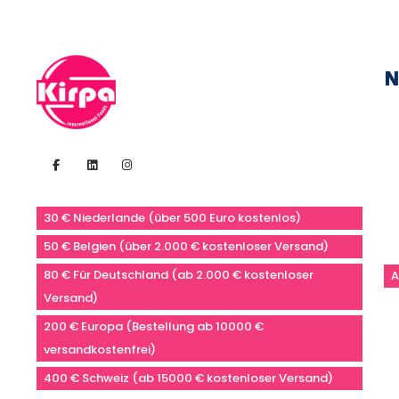
N
30 € Niederlande (über 500 Euro kostenlos)
50 € Belgien (über 2.000 € kostenloser Versand)
80 € Für Deutschland (ab 2.000 € kostenloser
A
Versand)
200 € Europa (Bestellung ab 10000 €
versandkostenfrei)
400 € Schweiz (ab 15000 € kostenloser Versand)