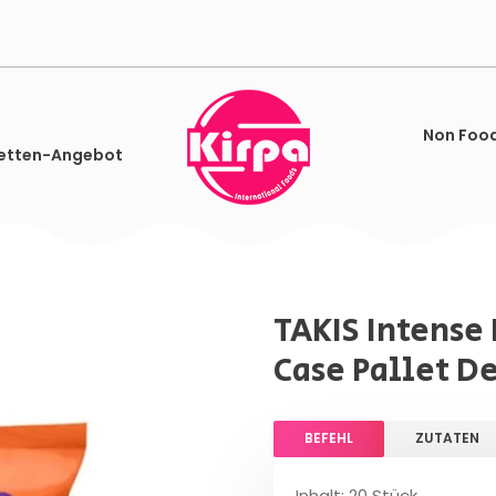
Non Foo
etten-Angebot
TAKIS Intense 
Case Pallet D
BEFEHL
ZUTATEN
Inhalt: 20 Stück