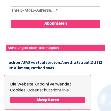
Abholung ist ebenfalls möglich
achter AFAS voetbalstadion,Amethiststraat 13,1812
RP Alkmaar, Netherlands
|
+31(0) 251 296 806
|
info@kirpa.nl
Die Website Kirpa.nl verwendet
Cookies.
Datenschutzrichtlinie
© 2026 Kirpa. All Rights Reserved.
Design By
The Webdesign
Akzeptieren